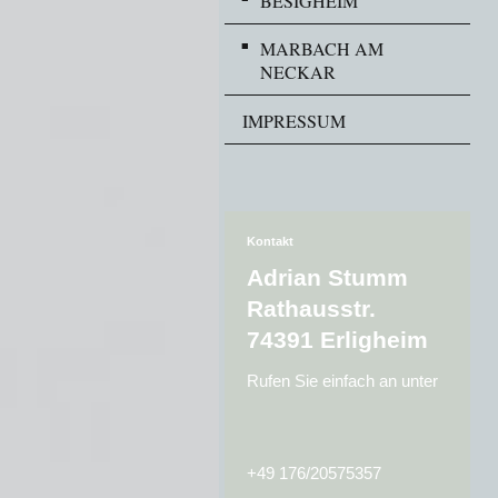
BESIGHEIM
MARBACH AM
NECKAR
IMPRESSUM
Kontakt
Adrian
Stumm
Rathausstr.
74391
Erligheim
Rufen Sie einfach an unter
+49 176/20575357