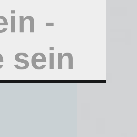
ein -
 sein